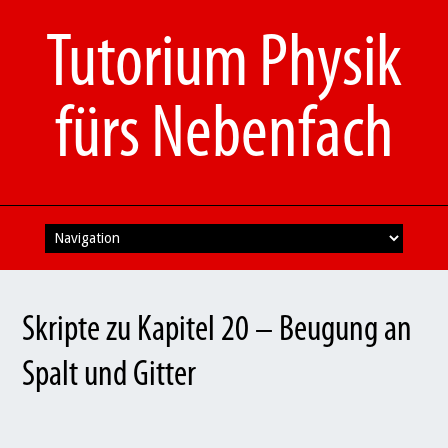
Tutorium Physik
fürs Nebenfach
Skip
to
content
Skripte zu Kapitel 20 – Beugung an
Spalt und Gitter