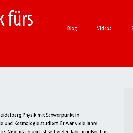
 fürs
Skip
Blog
Videos
to
content
Heidelberg Physik mit Schwerpunkt in
e und Kosmologie studiert. Er war viele Jahre
fürs Nebenfach und ist seit vielen Jahren außerdem