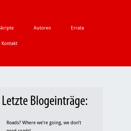
Skripte
Autoren
Errata
Kontakt
Letzte Blogeinträge:
Roads? Where we’re going, we don’t
need roads!