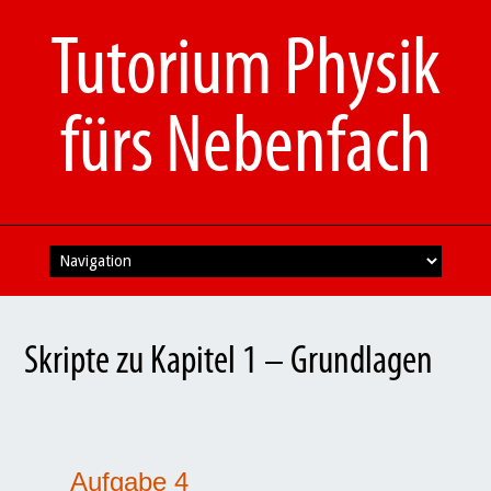
Tutorium Physik
fürs Nebenfach
Skip
to
content
Skripte zu Kapitel 1 – Grundlagen