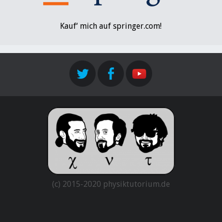
Kauf‘ mich auf springer.com!
(c) 2015-2020 physiktutorium.de